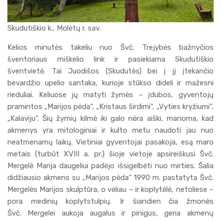
Skudutiškio k., Molėtų r. sav.
Kelios minutės takeliu nuo Švč. Trejybės bažnyčios
šventoriaus miškelio link ir pasiekiama Skudutiškio
šventvietė. Tai Juodišos (Skudutės) bei į jį įtekančio
bevardžio upelio santaka, kurioje stūkso dideli ir mažesni
rieduliai. Keliuose jų matyti žymės – įdubos, gyventojų
pramintos „Marijos pėda“, „Kristaus širdimi“, „Vyties kryžiumi“,
„Kalaviju“. Šių žymių kilmė iki galo nėra aiški, manoma, kad
akmenys yra mitologiniai ir kulto metu naudoti jau nuo
neatmenamų laikų. Vietiniai gyventojai pasakoja, esą maro
metais (turbūt XVIII a. pr.) šioje vietoje apsireiškusi Švč.
Mergelė Marija daugeliui padėjo išsigelbėti nuo mirties. Šalia
didžiausio akmens su „Marijos pėda“ 1990 m. pastatyta Švč.
Mergelės Marijos skulptūra, o vėliau – ir koplytėlė, netoliese –
pora medinių koplytstulpių. Ir šiandien čia žmonės
Švč. Mergelei aukoja augalus ir pinigus, geria akmenų