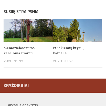
SUSIJĘ STRAIPSNIAI
Memorialas tautos
Piliakiemių kryžių
kančioms atminti
kalnelis
2020-11-19
2020-10-25
KRYŽDIRBIAI
Alytaus apskritis