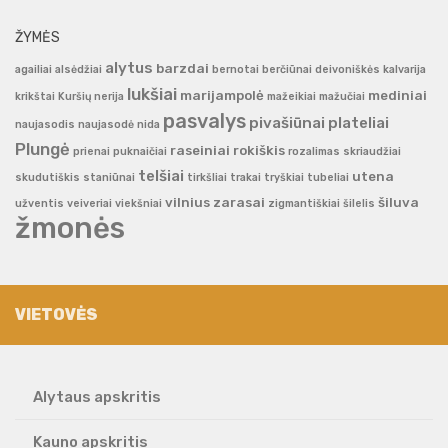
ŽYMĖS
alytus
barzdai
agailiai
alsėdžiai
bernotai
berčiūnai
deivoniškės
kalvarija
lukšiai
marijampolė
mediniai
krikštai
Kuršių nerija
mažeikiai
mažučiai
pasvalys
pivašiūnai
plateliai
naujasodis
naujasodė
nida
Plungė
raseiniai
rokiškis
prienai
puknaičiai
rozalimas
skriaudžiai
telšiai
utena
skudutiškis
staniūnai
tirkšliai
trakai
tryškiai
tubeliai
vilnius
zarasai
šiluva
užventis
veiveriai
viekšniai
zigmantiškiai
šilelis
žmonės
VIETOVĖS
Alytaus apskritis
Kauno apskritis