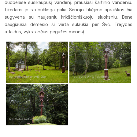
duobelėse susikaupusį vandenį, prausiasi šaltinio vandeniu,
tikėdami jo stebuklinga galia. Senojo tikėjimo apraiškos čia
sugyvena su naujesniu krikščioniškuoju sluoksniu. Bene
daugiausia dėmesio ši vieta sulaukia per Švč. Trejybės
atlaidus, vykstančius gegužės mėnesį.
fot. Vėtrė Antanavičiūtė
fot. Vėtrė Antanavičiūtė
fot. Vėtrė Antanavičiūtė