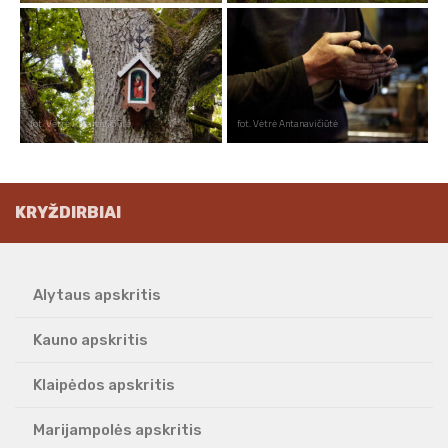
fot. Vėtrė Antanavičiūtė
fot. Vėtrė Antanavičiūtė
KRYŽDIRBIAI
Alytaus apskritis
Kauno apskritis
Klaipėdos apskritis
Marijampolės apskritis