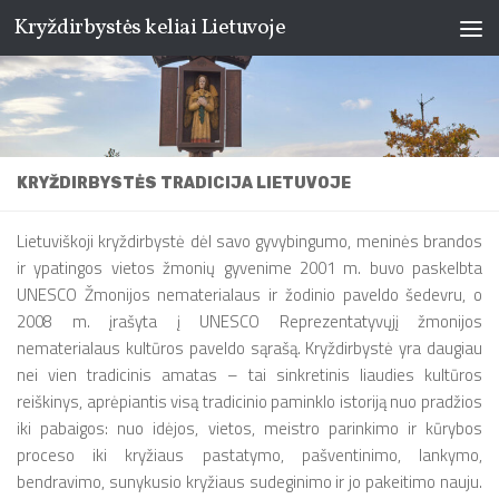
Kryždirbystės keliai Lietuvoje
Skip to content
KRYŽDIRBYSTĖS TRADICIJA LIETUVOJE
Lietuviškoji kryždirbystė dėl savo gyvybingumo, meninės brandos
ir ypatingos vietos žmonių gyvenime 2001 m. buvo paskelbta
UNESCO Žmonijos nematerialaus ir žodinio paveldo šedevru, o
2008 m. įrašyta į UNESCO Reprezentatyvųjį žmonijos
nematerialaus kultūros paveldo sąrašą. Kryždirbystė yra daugiau
nei vien tradicinis amatas – tai sinkretinis liaudies kultūros
reiškinys, aprėpiantis visą tradicinio paminklo istoriją nuo pradžios
iki pabaigos: nuo idėjos, vietos, meistro parinkimo ir kūrybos
proceso iki kryžiaus pastatymo, pašventinimo, lankymo,
bendravimo, sunykusio kryžiaus sudeginimo ir jo pakeitimo nauju.