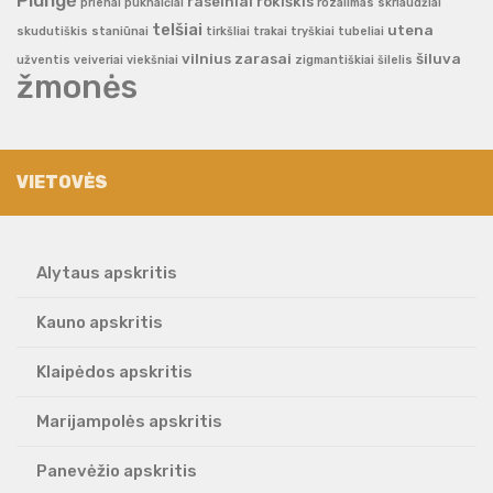
raseiniai
rokiškis
prienai
puknaičiai
rozalimas
skriaudžiai
telšiai
utena
skudutiškis
staniūnai
tirkšliai
trakai
tryškiai
tubeliai
vilnius
zarasai
šiluva
užventis
veiveriai
viekšniai
zigmantiškiai
šilelis
žmonės
VIETOVĖS
Alytaus apskritis
Kauno apskritis
Klaipėdos apskritis
Marijampolės apskritis
Panevėžio apskritis