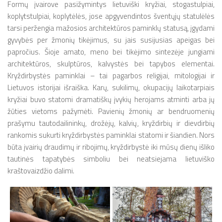
Formų įvairove pasižymintys lietuviški kryžiai, stogastulpiai,
koplytstulpiai, koplytėlės, jose apgyvendintos šventųjų statulėlės
tarsi peržengia mažosios architektūros paminklų statusą, įgydami
gyvybės per žmonių tikėjimus, su jais susijusias apeigas bei
papročius. Šioje amato, meno bei tikėjimo sintezėje jungiami
architektūros, skulptūros, kalvystės bei tapybos elementai.
Kryždirbystės paminklai – tai pagarbos religijai, mitologijai ir
Lietuvos istorijai išraiška. Karų, sukilimų, okupacijų laikotarpiais
kryžiai buvo statomi dramatiškų įvykių herojams atminti arba jų
žūties vietoms pažymėti. Pavienių žmonių ar bendruomenių
prašymu tautodailininkų, drožėjų, kalvių, kryždirbių ir dievdirbių
rankomis sukurti kryždirbystės paminklai statomi ir šiandien. Nors
būta įvairių draudimų ir ribojimų, kryždirbystė iki mūsų dienų išliko
tautinės tapatybės simboliu bei neatsiejama lietuviško
kraštovaizdžio dalimi.