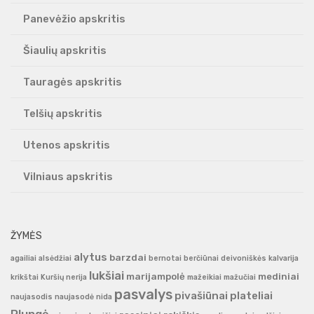
Panevėžio apskritis
Šiaulių apskritis
Tauragės apskritis
Telšių apskritis
Utenos apskritis
Vilniaus apskritis
ŽYMĖS
alytus
barzdai
agailiai
alsėdžiai
bernotai
berčiūnai
deivoniškės
kalvarija
lukšiai
marijampolė
mediniai
krikštai
Kuršių nerija
mažeikiai
mažučiai
pasvalys
pivašiūnai
plateliai
naujasodis
naujasodė
nida
Plungė