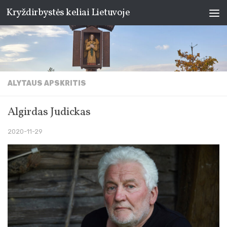
Kryždirbystės keliai Lietuvoje
Skip to content
ALYTAUS APSKRITIS
Algirdas Judickas
2020-11-29