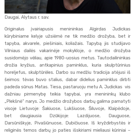
Daugai, Alytaus r. sav.
Originalus įvairiapusis menininkas Algirdas Judickas
kūrybiniame kelyje užsiėmė ne tik medžio drožyba, bet ir
tapyba, akvarele, piešiniais, koliažais. Tapybą jis studijavo
Vilniaus dailės vakarinėje mokykloje, o medžio drožyba
susidomėjo vėliau, apie 1980-uosius metus. Tautodailininkas
drožia kryžius, antkapinius paminklus, kuria skulptūrinius
horeljefus, skulptūrėles. Darbo su medžiu tradicija atėjusi iš
šeimos: tėvas buvo stalius, dabar didelius paminklus dirbti
padeda sūnus Matas. Tiesa, pastaruoju metu A. Judickas vis
dažniau pirmenybę teikia tapybai, yra menininkų klubo
„Plekšnė“ narys. Jo medžio drožybos darbų galima pamatyti
visoje Lietuvoje: Šakiuose, Lukšiuose, Šiluvoje, Klaipėdoje,
bet daugiausia Dzūkijoje: Lazdijuose, Dauguose,
Darsūniškyje, Pivašiūnuose, Dubičiuose. Iš kryždirbystės ir
religinės temos darbų jo paties išskiriami mieliausi kūriniai –