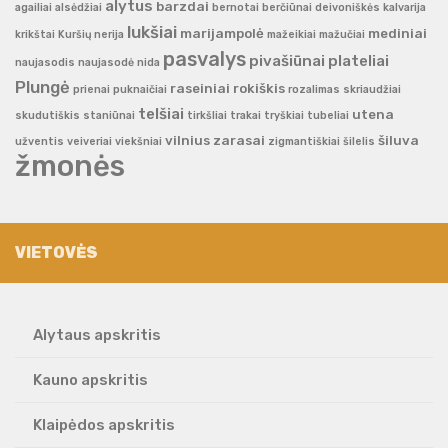
alytus
barzdai
agailiai
alsėdžiai
bernotai
berčiūnai
deivoniškės
kalvarija
lukšiai
marijampolė
mediniai
krikštai
Kuršių nerija
mažeikiai
mažučiai
pasvalys
pivašiūnai
plateliai
naujasodis
naujasodė
nida
Plungė
raseiniai
rokiškis
prienai
puknaičiai
rozalimas
skriaudžiai
telšiai
utena
skudutiškis
staniūnai
tirkšliai
trakai
tryškiai
tubeliai
vilnius
zarasai
šiluva
užventis
veiveriai
viekšniai
zigmantiškiai
šilelis
žmonės
VIETOVĖS
Alytaus apskritis
Kauno apskritis
Klaipėdos apskritis