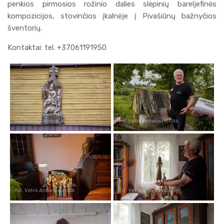
penkios pirmosios rožinio dalies slėpinių bareljefinės
kompozicijos, stovinčios įkalnėje į Pivašiūnų bažnyčios
šventorių.
Kontaktai: tel. +37061191950
fot. Vėtrė Antanavičiūtė
fot. Vėtrė Antanavičiūtė
fot. Vėtrė Antanavičiūtė
fot. Vėtrė Antanavičiūtė