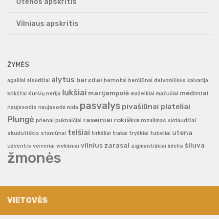
Utenos apskritis
Vilniaus apskritis
ŽYMĖS
alytus
barzdai
agailiai
alsėdžiai
bernotai
berčiūnai
deivoniškės
kalvarija
lukšiai
marijampolė
mediniai
krikštai
Kuršių nerija
mažeikiai
mažučiai
pasvalys
pivašiūnai
plateliai
naujasodis
naujasodė
nida
Plungė
raseiniai
rokiškis
prienai
puknaičiai
rozalimas
skriaudžiai
telšiai
utena
skudutiškis
staniūnai
tirkšliai
trakai
tryškiai
tubeliai
vilnius
zarasai
šiluva
užventis
veiveriai
viekšniai
zigmantiškiai
šilelis
žmonės
VIETOVĖS