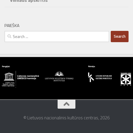
Vilniaus apskritis
PAIEŠKA
Search
for:
© Lietuvos nacionalinis kultūros centras, 2026