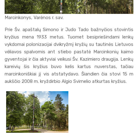
Marcinkonys, Varėnos r. sav.
Prie Šv. apaštalų Simono ir Judo Tado bažnyčios stovintis
kryžius mena 1933 metus. Tuomet besipriešindami lenkų
vykdomai polonizacijai dvikryžmį kryžių su tautinės Lietuvos
vėliavos spalvomis ant stiebo pastatė Marcinkonių kaimo
gyventojai ir čia aktyviai veikusi Šv. Kazimiero draugija. Lenkų
kareivių šis kryžius buvo kelis kartus nuverstas, tačiau
marcinkoniškiai jį vis atstatydavo. Šiandien čia stovi 15 m
aukščio 2008 m. kryždirbio Algio Svirnelio atkurtas kryžius.
fot. Vėtrė Antanavičiūtė