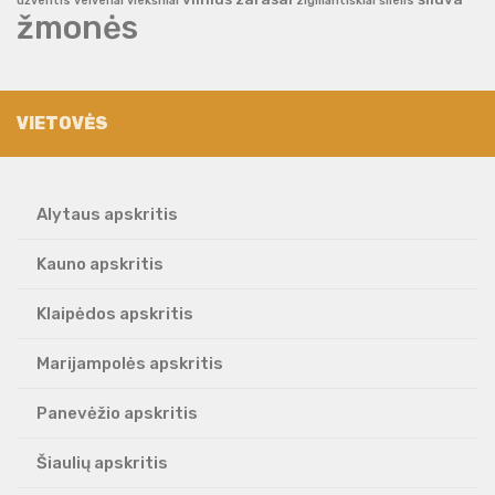
užventis
veiveriai
viekšniai
zigmantiškiai
šilelis
žmonės
VIETOVĖS
Alytaus apskritis
Kauno apskritis
Klaipėdos apskritis
Marijampolės apskritis
Panevėžio apskritis
Šiaulių apskritis