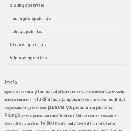
Šiaulių apskritis
Tauragės apskritis
Telšių apskritis
Utenos apskritis
Vilniaus apskritis
ŽYMĖS
alytus
barzdai
agailiai
alsėdžiai
bernotai
berčiūnai
deivoniškės
kalvarija
lukšiai
marijampolė
mediniai
krikštai
Kuršių nerija
mažeikiai
mažučiai
pasvalys
pivašiūnai
plateliai
naujasodis
naujasodė
nida
Plungė
raseiniai
rokiškis
prienai
puknaičiai
rozalimas
skriaudžiai
telšiai
utena
skudutiškis
staniūnai
tirkšliai
trakai
tryškiai
tubeliai
vilnius
zarasai
šiluva