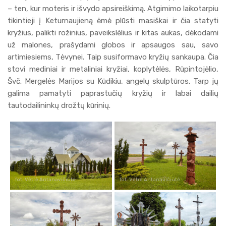
– ten, kur moteris ir išvydo apsireiškimą. Atgimimo laikotarpiu
tikintieji į Keturnaujieną ėmė plūsti masiškai ir čia statyti
kryžius, palikti rožinius, paveikslėlius ir kitas aukas, dėkodami
už malones, prašydami globos ir apsaugos sau, savo
artimiesiems, Tėvynei. Taip susiformavo kryžių sankaupa. Čia
stovi mediniai ir metaliniai kryžiai, koplytėlės, Rūpintojėlio,
Švč. Mergelės Marijos su Kūdikiu, angelų skulptūros. Tarp jų
galima pamatyti paprastučių kryžių ir labai dailių
tautodailininkų drožtų kūrinių.
fot. Vėtrė Antanavičiūtė
fot. Vėtrė Antanavičiūtė