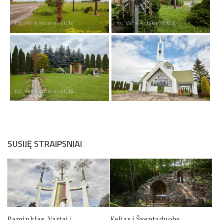
fot. Vėtrė Antanavičiūtė
fot. Vėtrė Antanavičiūtė
fot. Vėtrė Antanavičiūtė
fot. Vėtrė Antanavičiūtė
SUSIJĘ STRAIPSNIAI
Paminklas „Vartai į
Kelias į Šventaduobę