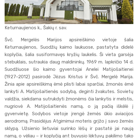
Keturnaujienos k., Šakių r. sav.
Švč. Mergelės Marijos apsireiškimo vietoje šalia
Keturnaujienos, Suodžių kaimo laukuose, pastatyta didelė
koplyčia, šalia susiformavęs kryžių laukelis. Ši vieta garsėja
stebuklais, sutraukia daug maldininkų. 1969 m. lapkričio 14 d.
Suodžiuose šio kaimo gyventojai Anelei Matijošaitienei
(1927–2012) pasirodė Jėzus Kristus ir Švč. Mergelė Marija.
Žinia apie apsireiškimą ėmė plisti labai sparčiai, žmonės ėmė
lankyti A. Matijošaitienės sodybą, deginti žvakutes. Sovietų
valdžia, siekdama sutrukdyti žmonėms čia lankytis ir melstis,
nugriovė A. Matijošaitienės namą, o ją pačią iškėlė į
gyvenvietę. Sodybos vietoje įrengė žemės ūkio aviacijos
aerodromą. Prasidėjus Atgimimui moteris grįžo į savo žemės
sklypą. Užsienio lietuviai surinko lėšų ir pastatė jai naują
namą, o vėliau – ir koplyčią ant buvusio lėktuvų pakilimo tako