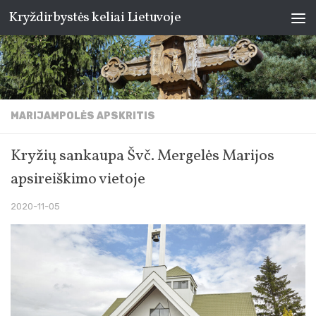
Kryždirbystės keliai Lietuvoje
Skip to content
MARIJAMPOLĖS APSKRITIS
Kryžių sankaupa Švč. Mergelės Marijos
apsireiškimo vietoje
2020-11-05