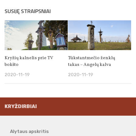
SUSIJĘ STRAIPSNIAI
Kryžių kalnelis prie TV
Tūkstantmečio ženklų
bokšto
takas – Angelų kalva
2020-11-19
2020-11-19
KRYŽDIRBIAI
Alytaus apskritis