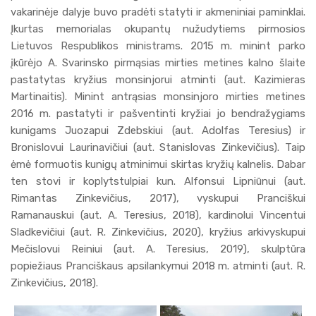
vakarinėje dalyje buvo pradėti statyti ir akmeniniai paminklai.
Įkurtas memorialas okupantų nužudytiems pirmosios
Lietuvos Respublikos ministrams. 2015 m. minint parko
įkūrėjo A. Svarinsko pirmąsias mirties metines kalno šlaite
pastatytas kryžius monsinjorui atminti (aut. Kazimieras
Martinaitis). Minint antrąsias monsinjoro mirties metines
2016 m. pastatyti ir pašventinti kryžiai jo bendražygiams
kunigams Juozapui Zdebskiui (aut. Adolfas Teresius) ir
Bronislovui Laurinavičiui (aut. Stanislovas Zinkevičius). Taip
ėmė formuotis kunigų atminimui skirtas kryžių kalnelis. Dabar
ten stovi ir koplytstulpiai kun. Alfonsui Lipniūnui (aut.
Rimantas Zinkevičius, 2017), vyskupui Pranciškui
Ramanauskui (aut. A. Teresius, 2018), kardinolui Vincentui
Sladkevičiui (aut. R. Zinkevičius, 2020), kryžius arkivyskupui
Mečislovui Reiniui (aut. A. Teresius, 2019), skulptūra
popiežiaus Pranciškaus apsilankymui 2018 m. atminti (aut. R.
Zinkevičius, 2018).