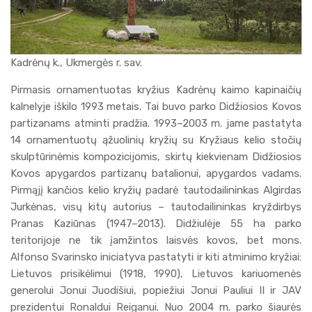
Kadrėnų k., Ukmergės r. sav.
Pirmasis ornamentuotas kryžius Kadrėnų kaimo kapinaičių
kalnelyje iškilo 1993 metais. Tai buvo parko Didžiosios Kovos
partizanams atminti pradžia. 1993–2003 m. jame pastatyta
14 ornamentuotų ąžuolinių kryžių su Kryžiaus kelio stočių
skulptūrinėmis kompozicijomis, skirtų kiekvienam Didžiosios
Kovos apygardos partizanų batalionui, apygardos vadams.
Pirmąjį kančios kelio kryžių padarė tautodailininkas Algirdas
Jurkėnas, visų kitų autorius – tautodailininkas kryždirbys
Pranas Kaziūnas (1947–2013). Didžiulėje 55 ha parko
teritorijoje ne tik įamžintos laisvės kovos, bet mons.
Alfonso Svarinsko iniciatyva pastatyti ir kiti atminimo kryžiai:
Lietuvos prisikėlimui (1918, 1990), Lietuvos kariuomenės
generolui Jonui Juodišiui, popiežiui Jonui Pauliui II ir JAV
prezidentui Ronaldui Reiganui. Nuo 2004 m. parko šiaurės