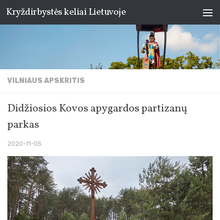
Kryždirbystės keliai Lietuvoje
Skip to content
VILNIAUS APSKRITIS
Didžiosios Kovos apygardos partizanų
parkas
2020-11-05