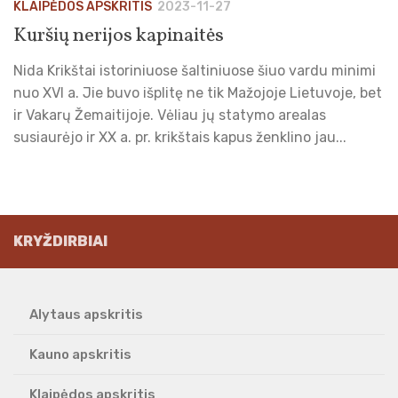
KLAIPĖDOS APSKRITIS
2023-11-27
Kuršių nerijos kapinaitės
Nida Krikštai istoriniuose šaltiniuose šiuo vardu minimi
nuo XVI a. Jie buvo išplitę ne tik Mažojoje Lietuvoje, bet
ir Vakarų Žemaitijoje. Vėliau jų statymo arealas
susiaurėjo ir XX a. pr. krikštais kapus ženklino jau...
KRYŽDIRBIAI
Alytaus apskritis
Kauno apskritis
Klaipėdos apskritis