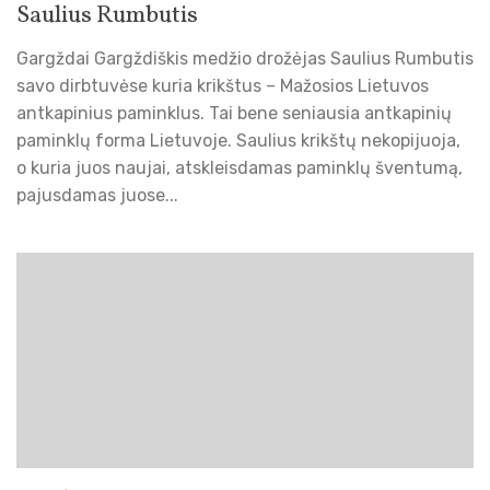
Saulius Rumbutis
Gargždai Gargždiškis medžio drožėjas Saulius Rumbutis
savo dirbtuvėse kuria krikštus – Mažosios Lietuvos
antkapinius paminklus. Tai bene seniausia antkapinių
paminklų forma Lietuvoje. Saulius krikštų nekopijuoja,
o kuria juos naujai, atskleisdamas paminklų šventumą,
pajusdamas juose...