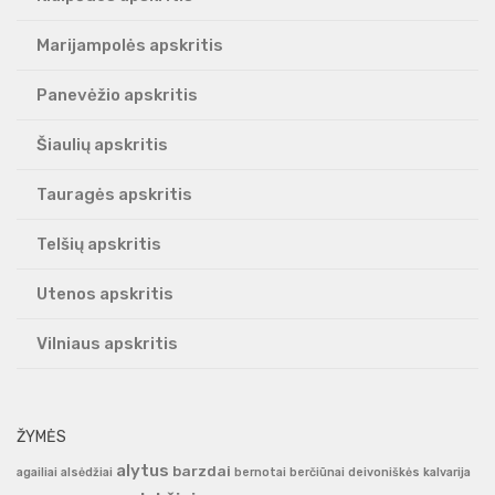
Marijampolės apskritis
Panevėžio apskritis
Šiaulių apskritis
Tauragės apskritis
Telšių apskritis
Utenos apskritis
Vilniaus apskritis
ŽYMĖS
alytus
barzdai
agailiai
alsėdžiai
bernotai
berčiūnai
deivoniškės
kalvarija