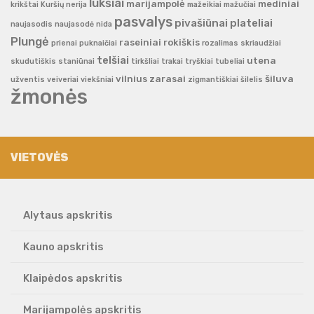
lukšiai
marijampolė
mediniai
krikštai
Kuršių nerija
mažeikiai
mažučiai
pasvalys
pivašiūnai
plateliai
naujasodis
naujasodė
nida
Plungė
raseiniai
rokiškis
prienai
puknaičiai
rozalimas
skriaudžiai
telšiai
utena
skudutiškis
staniūnai
tirkšliai
trakai
tryškiai
tubeliai
vilnius
zarasai
šiluva
užventis
veiveriai
viekšniai
zigmantiškiai
šilelis
žmonės
VIETOVĖS
Alytaus apskritis
Kauno apskritis
Klaipėdos apskritis
Marijampolės apskritis