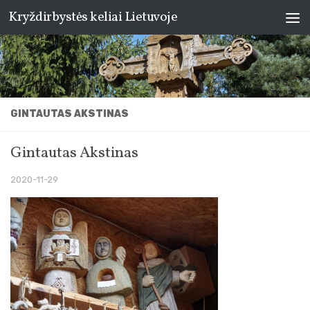
Kryždirbystės keliai Lietuvoje
Skip to content
GINTAUTAS AKSTINAS
Gintautas Akstinas
2020-11-29