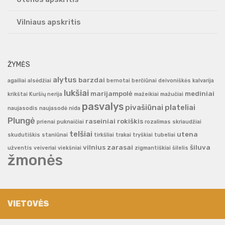
Vilniaus apskritis
ŽYMĖS
alytus
barzdai
agailiai
alsėdžiai
bernotai
berčiūnai
deivoniškės
kalvarija
lukšiai
marijampolė
mediniai
krikštai
Kuršių nerija
mažeikiai
mažučiai
pasvalys
pivašiūnai
plateliai
naujasodis
naujasodė
nida
Plungė
raseiniai
rokiškis
prienai
puknaičiai
rozalimas
skriaudžiai
telšiai
utena
skudutiškis
staniūnai
tirkšliai
trakai
tryškiai
tubeliai
vilnius
zarasai
šiluva
užventis
veiveriai
viekšniai
zigmantiškiai
šilelis
žmonės
VIETOVĖS